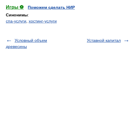
Игры ⚽
Поможем сделать НИР
Синонимы
:
спа-услуги
,
хостинг-услуги
Условный объем
Уставной капитал
древесины